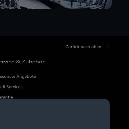
Zurück nach oben
ervice & Zubehör
aisonale Angebote
di Services
arantie
di digital services
yAudi