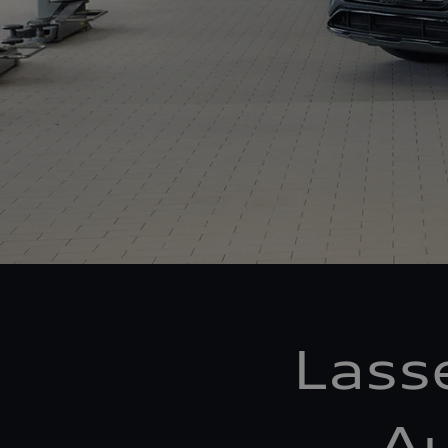
Lass
Au