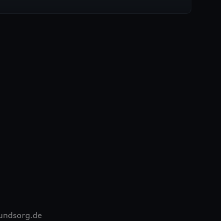
6
undsorg.de