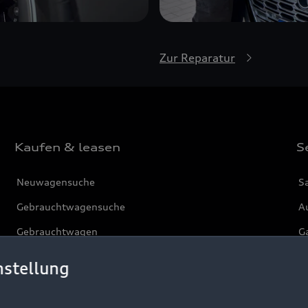
Zur Reparatur
Kaufen & leasen
S
Neuwagensuche
S
Gebrauchtwagensuche
Au
Gebrauchtwagen
G
Finanzierung
Au
nstellung
Aktionen & Angebote
m
Geschäftskunden